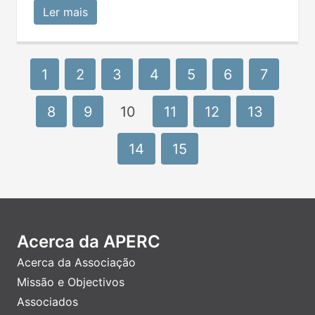
Ler mais
1
2
3
4
5
6
7
8
9
10
11
12
13
14
15
Acerca da APERC
Acerca da Associação
Missão e Objectivos
Associados